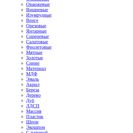
Оранжевые
Вишневые
Изумрудные
Венге
Ореховые
Янтарные
Сиреневые
Салатовые
Фиолетовые
Мятные
Золотые
Синие
Материал
МДФ
Эмаль
Акрил
Береза
Дерево
Дуб
ЛДСП
Массив
Пластик
Шпон
Экошпон
С патиной