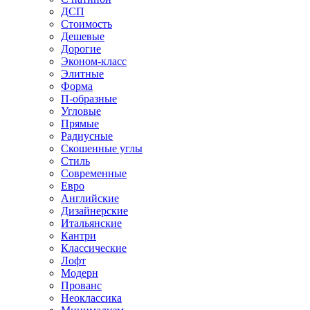
ДСП
Стоимость
Дешевые
Дорогие
Эконом-класс
Элитные
Форма
П-образные
Угловые
Прямые
Радиусные
Скошенные углы
Стиль
Современные
Евро
Английские
Дизайнерские
Итальянские
Кантри
Классические
Лофт
Модерн
Прованс
Неоклассика