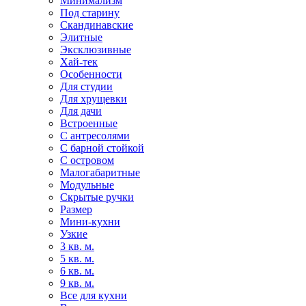
Минимализм
Под старину
Скандинавские
Элитные
Эксклюзивные
Хай-тек
Особенности
Для студии
Для хрущевки
Для дачи
Встроенные
С антресолями
С барной стойкой
С островом
Малогабаритные
Модульные
Скрытые ручки
Размер
Мини-кухни
Узкие
3 кв. м.
5 кв. м.
6 кв. м.
9 кв. м.
Все для кухни