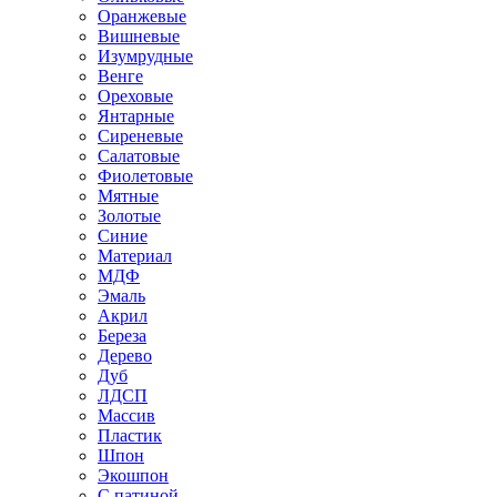
Оранжевые
Вишневые
Изумрудные
Венге
Ореховые
Янтарные
Сиреневые
Салатовые
Фиолетовые
Мятные
Золотые
Синие
Материал
МДФ
Эмаль
Акрил
Береза
Дерево
Дуб
ЛДСП
Массив
Пластик
Шпон
Экошпон
С патиной