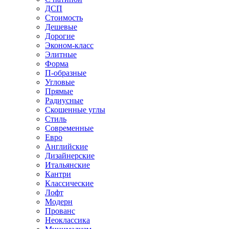
ДСП
Стоимость
Дешевые
Дорогие
Эконом-класс
Элитные
Форма
П-образные
Угловые
Прямые
Радиусные
Скошенные углы
Стиль
Современные
Евро
Английские
Дизайнерские
Итальянские
Кантри
Классические
Лофт
Модерн
Прованс
Неоклассика