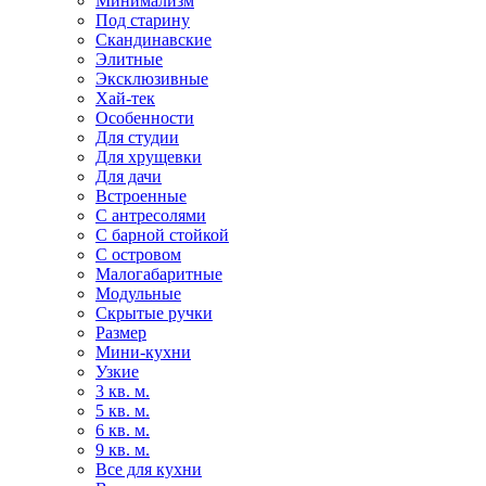
Минимализм
Под старину
Скандинавские
Элитные
Эксклюзивные
Хай-тек
Особенности
Для студии
Для хрущевки
Для дачи
Встроенные
С антресолями
С барной стойкой
С островом
Малогабаритные
Модульные
Скрытые ручки
Размер
Мини-кухни
Узкие
3 кв. м.
5 кв. м.
6 кв. м.
9 кв. м.
Все для кухни