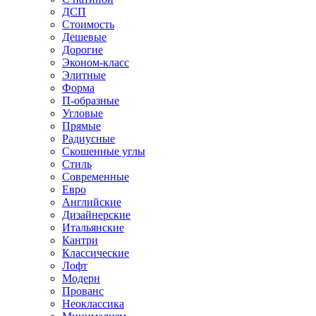
ДСП
Стоимость
Дешевые
Дорогие
Эконом-класс
Элитные
Форма
П-образные
Угловые
Прямые
Радиусные
Скошенные углы
Стиль
Современные
Евро
Английские
Дизайнерские
Итальянские
Кантри
Классические
Лофт
Модерн
Прованс
Неоклассика