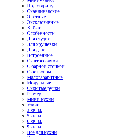
Минимализм
Под старину
Скандинавские
Элитные
Эксклюзивные
Хай-тек
Особенности
Для студии
Для хрущевки
Для дачи
Встроенные
С антресолями
С барной стойкой
С островом
Малогабаритные
Модульные
Скрытые ручки
Размер
Мини-кухни
Узкие
3 кв. м.
5 кв. м.
6 кв. м.
9 кв. м.
Все для кухни