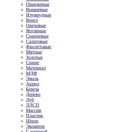
Оранжевые
Вишневые
Изумрудные
Венге
Ореховые
Янтарные
Сиреневые
Салатовые
Фиолетовые
Мятные
Золотые
Синие
Материал
МДФ
Эмаль
Акрил
Береза
Дерево
Дуб
ЛДСП
Массив
Пластик
Шпон
Экошпон
С патиной