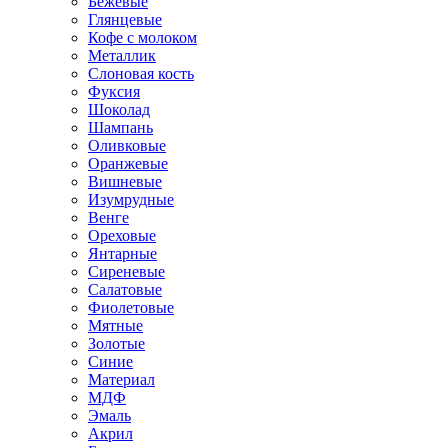
Бежевые
Глянцевые
Кофе с молоком
Металлик
Слоновая кость
Фуксия
Шоколад
Шампань
Оливковые
Оранжевые
Вишневые
Изумрудные
Венге
Ореховые
Янтарные
Сиреневые
Салатовые
Фиолетовые
Мятные
Золотые
Синие
Материал
МДФ
Эмаль
Акрил