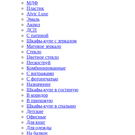
МДФ
Пластик
Alvic Luxe
Эмаль
Акрил
ДСП
С патиной
Шкафы-купе с зеркалом
Матовое зеркало
Стекло
Цветное стекло
Пескоструй
Комбинированные
С витражами
С фотопечатью
Назначение
Шкафы-купе в гостиную
В коридор
В прихожую
Шкафы-купе в спальню
Детские
Офисные
Для книг
Для одежды
На балкон