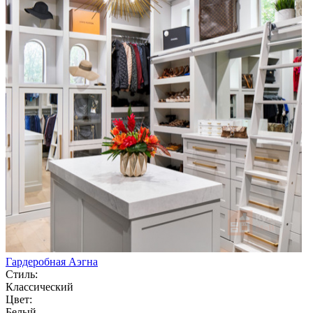
Гардеробная Аэгна
Стиль:
Классический
Цвет:
Белый