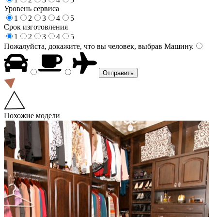
Уровень сервиса
1
2
3
4
5
Срок изготовления
1
2
3
4
5
Пожалуйста, докажите, что вы человек, выбрав
Машину
.
Похожие модели