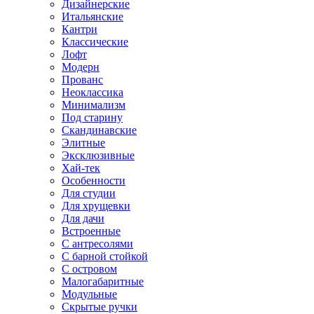
Дизайнерские
Итальянские
Кантри
Классические
Лофт
Модерн
Прованс
Неоклассика
Минимализм
Под старину
Скандинавские
Элитные
Эксклюзивные
Хай-тек
Особенности
Для студии
Для хрущевки
Для дачи
Встроенные
С антресолями
С барной стойкой
С островом
Малогабаритные
Модульные
Скрытые ручки