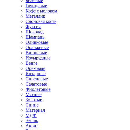
Бежевые
Глянцевые
Кофе с молоком
Металлик
Слоновая кость
Фуксия
Шоколад
Шампань
Оливковые
Оранжевые
Вишневые
Изумрудные
Венге
Ореховые
Янтарные
Сиреневые
Салатовые
Фиолетовые
Мятные
Золотые
Синие
Материал
МДФ
Эмаль
Акрил