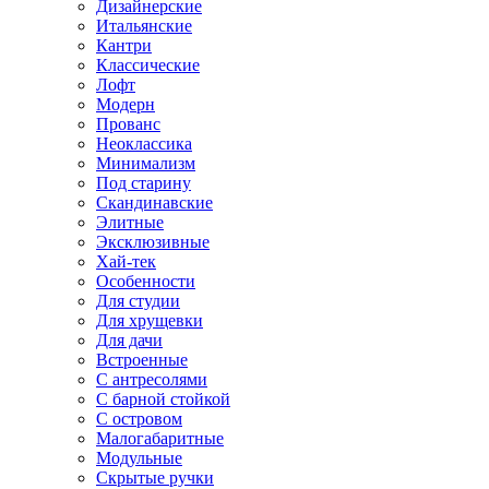
Дизайнерские
Итальянские
Кантри
Классические
Лофт
Модерн
Прованс
Неоклассика
Минимализм
Под старину
Скандинавские
Элитные
Эксклюзивные
Хай-тек
Особенности
Для студии
Для хрущевки
Для дачи
Встроенные
С антресолями
С барной стойкой
С островом
Малогабаритные
Модульные
Скрытые ручки