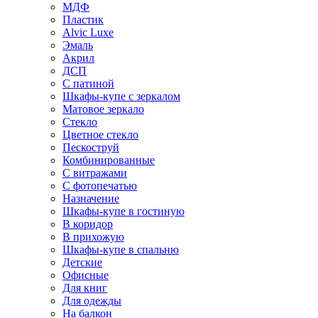
МДФ
Пластик
Alvic Luxe
Эмаль
Акрил
ДСП
С патиной
Шкафы-купе с зеркалом
Матовое зеркало
Стекло
Цветное стекло
Пескоструй
Комбинированные
С витражами
С фотопечатью
Назначение
Шкафы-купе в гостиную
В коридор
В прихожую
Шкафы-купе в спальню
Детские
Офисные
Для книг
Для одежды
На балкон