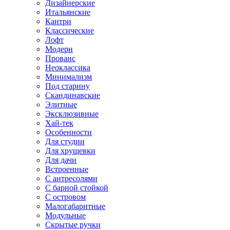
Дизайнерские
Итальянские
Кантри
Классические
Лофт
Модерн
Прованс
Неоклассика
Минимализм
Под старину
Скандинавские
Элитные
Эксклюзивные
Хай-тек
Особенности
Для студии
Для хрущевки
Для дачи
Встроенные
С антресолями
С барной стойкой
С островом
Малогабаритные
Модульные
Скрытые ручки