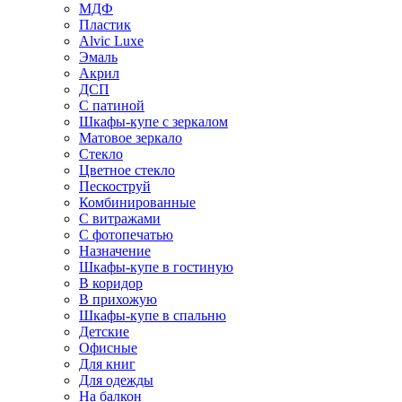
МДФ
Пластик
Alvic Luxe
Эмаль
Акрил
ДСП
С патиной
Шкафы-купе с зеркалом
Матовое зеркало
Стекло
Цветное стекло
Пескоструй
Комбинированные
С витражами
С фотопечатью
Назначение
Шкафы-купе в гостиную
В коридор
В прихожую
Шкафы-купе в спальню
Детские
Офисные
Для книг
Для одежды
На балкон