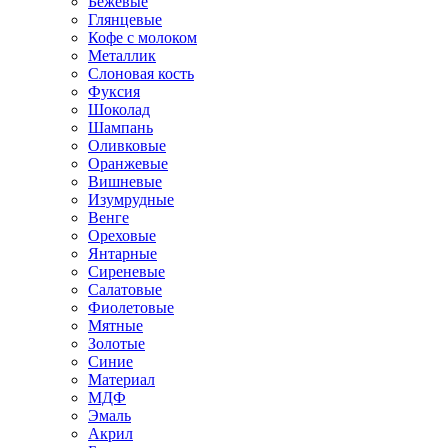
Бежевые
Глянцевые
Кофе с молоком
Металлик
Слоновая кость
Фуксия
Шоколад
Шампань
Оливковые
Оранжевые
Вишневые
Изумрудные
Венге
Ореховые
Янтарные
Сиреневые
Салатовые
Фиолетовые
Мятные
Золотые
Синие
Материал
МДФ
Эмаль
Акрил