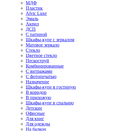
МДФ
Пластик
Alvic Luxe
Эмаль
Акрил
ДСП
С патиной
Шкафы-купе с зеркалом
Матовое зеркало
Стекло
Цветное стекло
Пескоструй
Комбинированные
С витражами
С фотопечатью
Назначение
Шкафы-купе в гостиную
В коридор
В прихожую
Шкафы-купе в спальню
Детские
Офисные
Для книг
Для одежды
На балкон