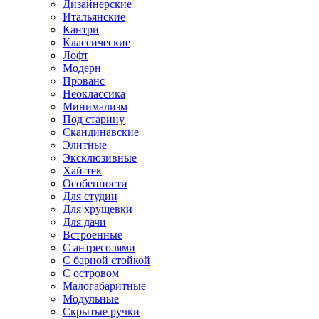
Дизайнерские
Итальянские
Кантри
Классические
Лофт
Модерн
Прованс
Неоклассика
Минимализм
Под старину
Скандинавские
Элитные
Эксклюзивные
Хай-тек
Особенности
Для студии
Для хрущевки
Для дачи
Встроенные
С антресолями
С барной стойкой
С островом
Малогабаритные
Модульные
Скрытые ручки