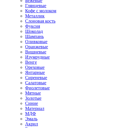
Бежевые
Глянцевые
Кофе с молоком
Металлик
Слоновая кость
Фуксия
Шоколад
Шампань
Оливковые
Оранжевые
Вишневые
Изумрудные
Венге
Ореховые
Янтарные
Сиреневые
Салатовые
Фиолетовые
Мятные
Золотые
Синие
Материал
МДФ
Эмаль
Акрил