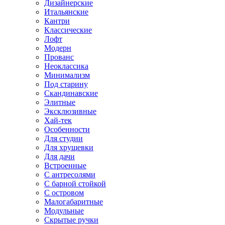
Дизайнерские
Итальянские
Кантри
Классические
Лофт
Модерн
Прованс
Неоклассика
Минимализм
Под старину
Скандинавские
Элитные
Эксклюзивные
Хай-тек
Особенности
Для студии
Для хрущевки
Для дачи
Встроенные
С антресолями
С барной стойкой
С островом
Малогабаритные
Модульные
Скрытые ручки