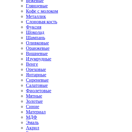
Бежевые
Глянцевые
Кофе с молоком
Металлик
Слоновая кость
Фуксия
Шоколад
Шампань
Оливковые
Оранжевые
Вишневые
Изумрудные
Венге
Ореховые
Янтарные
Сиреневые
Салатовые
Фиолетовые
Мятные
Золотые
Синие
Материал
МДФ
Эмаль
Акрил