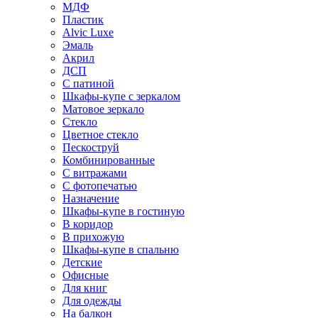
МДФ
Пластик
Alvic Luxe
Эмаль
Акрил
ДСП
С патиной
Шкафы-купе с зеркалом
Матовое зеркало
Стекло
Цветное стекло
Пескоструй
Комбинированные
С витражами
С фотопечатью
Назначение
Шкафы-купе в гостиную
В коридор
В прихожую
Шкафы-купе в спальню
Детские
Офисные
Для книг
Для одежды
На балкон