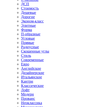
ДСП
Стоимость
Дешевые
Дорогие
Эконом-класс
Элитные
Форма
П-образные
Угловые
Прямые
Радиусные
Скошенные углы
Стиль
Современные
Евро
Английские
Дизайнерские
Итальянские
Кантри
Классические
Лофт
Модерн
Прованс
Неоклассика