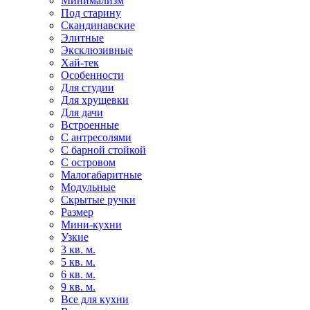
Минимализм
Под старину
Скандинавские
Элитные
Эксклюзивные
Хай-тек
Особенности
Для студии
Для хрущевки
Для дачи
Встроенные
С антресолями
С барной стойкой
С островом
Малогабаритные
Модульные
Скрытые ручки
Размер
Мини-кухни
Узкие
3 кв. м.
5 кв. м.
6 кв. м.
9 кв. м.
Все для кухни