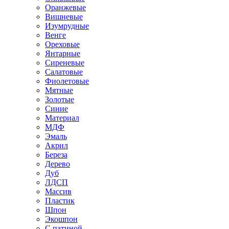
Оранжевые
Вишневые
Изумрудные
Венге
Ореховые
Янтарные
Сиреневые
Салатовые
Фиолетовые
Мятные
Золотые
Синие
Материал
МДФ
Эмаль
Акрил
Береза
Дерево
Дуб
ЛДСП
Массив
Пластик
Шпон
Экошпон
С патиной