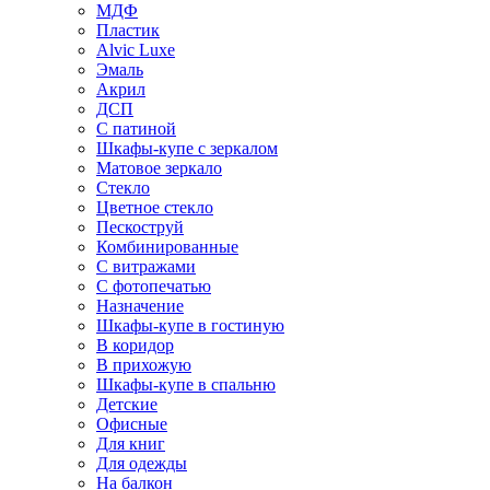
МДФ
Пластик
Alvic Luxe
Эмаль
Акрил
ДСП
С патиной
Шкафы-купе с зеркалом
Матовое зеркало
Стекло
Цветное стекло
Пескоструй
Комбинированные
С витражами
С фотопечатью
Назначение
Шкафы-купе в гостиную
В коридор
В прихожую
Шкафы-купе в спальню
Детские
Офисные
Для книг
Для одежды
На балкон