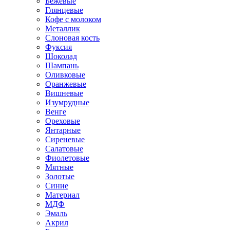
Бежевые
Глянцевые
Кофе с молоком
Металлик
Слоновая кость
Фуксия
Шоколад
Шампань
Оливковые
Оранжевые
Вишневые
Изумрудные
Венге
Ореховые
Янтарные
Сиреневые
Салатовые
Фиолетовые
Мятные
Золотые
Синие
Материал
МДФ
Эмаль
Акрил