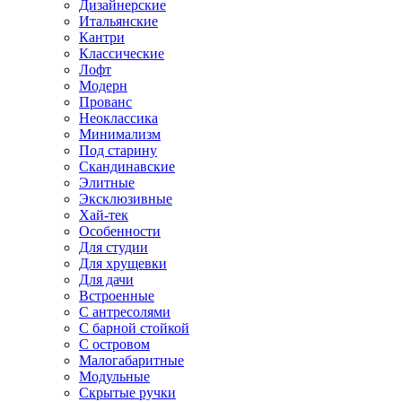
Дизайнерские
Итальянские
Кантри
Классические
Лофт
Модерн
Прованс
Неоклассика
Минимализм
Под старину
Скандинавские
Элитные
Эксклюзивные
Хай-тек
Особенности
Для студии
Для хрущевки
Для дачи
Встроенные
С антресолями
С барной стойкой
С островом
Малогабаритные
Модульные
Скрытые ручки