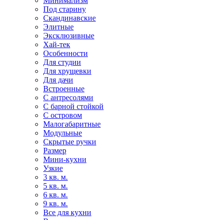
Минимализм
Под старину
Скандинавские
Элитные
Эксклюзивные
Хай-тек
Особенности
Для студии
Для хрущевки
Для дачи
Встроенные
С антресолями
С барной стойкой
С островом
Малогабаритные
Модульные
Скрытые ручки
Размер
Мини-кухни
Узкие
3 кв. м.
5 кв. м.
6 кв. м.
9 кв. м.
Все для кухни