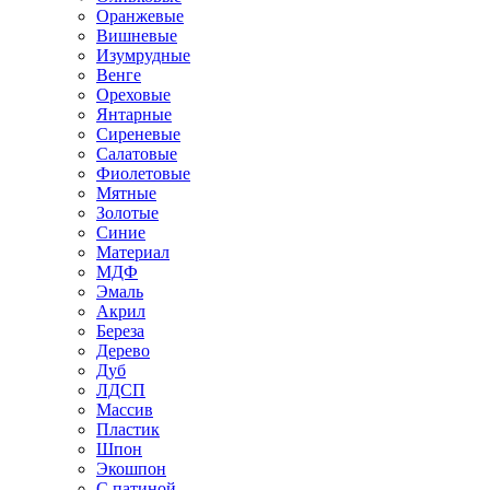
Оранжевые
Вишневые
Изумрудные
Венге
Ореховые
Янтарные
Сиреневые
Салатовые
Фиолетовые
Мятные
Золотые
Синие
Материал
МДФ
Эмаль
Акрил
Береза
Дерево
Дуб
ЛДСП
Массив
Пластик
Шпон
Экошпон
С патиной