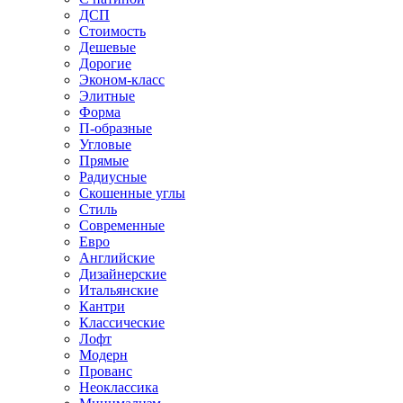
ДСП
Стоимость
Дешевые
Дорогие
Эконом-класс
Элитные
Форма
П-образные
Угловые
Прямые
Радиусные
Скошенные углы
Стиль
Современные
Евро
Английские
Дизайнерские
Итальянские
Кантри
Классические
Лофт
Модерн
Прованс
Неоклассика