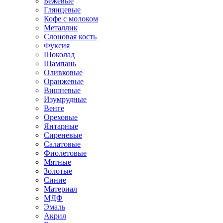
Бежевые
Глянцевые
Кофе с молоком
Металлик
Слоновая кость
Фуксия
Шоколад
Шампань
Оливковые
Оранжевые
Вишневые
Изумрудные
Венге
Ореховые
Янтарные
Сиреневые
Салатовые
Фиолетовые
Мятные
Золотые
Синие
Материал
МДФ
Эмаль
Акрил