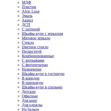
МДФ
Пластик
Alvic Luxe
Эмаль
Акрил
ДСП
С патиной
Шкафы-купе с зеркалом
Матовое зеркало
Стекло
Цветное стекло
Пескоструй
Комбинированные
С витражами
С фотопечатью
Назначение
Шкафы-купе в гостиную
В коридор
В прихожую
Шкафы-купе в спальню
Детские
Офисные
Для книг
Для одежды
На балкон