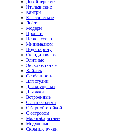
Дизайнерские
Итальянские
Кантри
Классические
Лофт
Модерн
Прованс
Неоклассика
Минимализм
Под старину
Скандинавские
Элитные
Эксклюзивные
Хай-тек
Особенности
Для студии
Для хрущевки
Для дачи
Встроенные
С антресолями
С барной стойкой
С островом
Малогабаритные
Модульные
Скрытые ручки