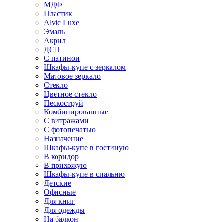
МДФ
Пластик
Alvic Luxe
Эмаль
Акрил
ДСП
С патиной
Шкафы-купе с зеркалом
Матовое зеркало
Стекло
Цветное стекло
Пескоструй
Комбинированные
С витражами
С фотопечатью
Назначение
Шкафы-купе в гостиную
В коридор
В прихожую
Шкафы-купе в спальню
Детские
Офисные
Для книг
Для одежды
На балкон