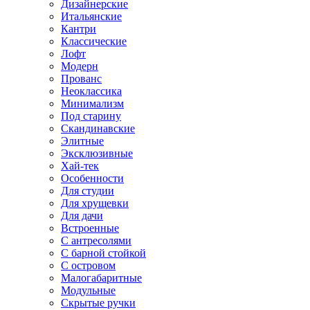
Дизайнерские
Итальянские
Кантри
Классические
Лофт
Модерн
Прованс
Неоклассика
Минимализм
Под старину
Скандинавские
Элитные
Эксклюзивные
Хай-тек
Особенности
Для студии
Для хрущевки
Для дачи
Встроенные
С антресолями
С барной стойкой
С островом
Малогабаритные
Модульные
Скрытые ручки