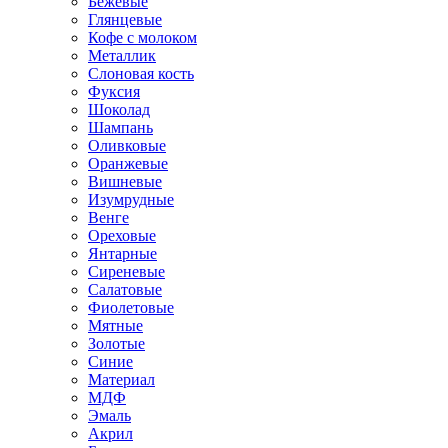
Бежевые
Глянцевые
Кофе с молоком
Металлик
Слоновая кость
Фуксия
Шоколад
Шампань
Оливковые
Оранжевые
Вишневые
Изумрудные
Венге
Ореховые
Янтарные
Сиреневые
Салатовые
Фиолетовые
Мятные
Золотые
Синие
Материал
МДФ
Эмаль
Акрил