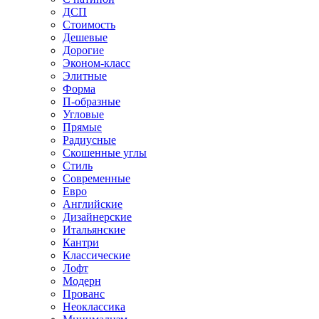
ДСП
Стоимость
Дешевые
Дорогие
Эконом-класс
Элитные
Форма
П-образные
Угловые
Прямые
Радиусные
Скошенные углы
Стиль
Современные
Евро
Английские
Дизайнерские
Итальянские
Кантри
Классические
Лофт
Модерн
Прованс
Неоклассика