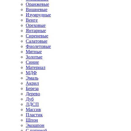
Оранжевые
Вишневые
Изумрудные
Венге
Ореховые
Янтарные
Сиреневые
Салатовые
Фиолетовые
Мятные
Золотые
Синие
Материал
МДФ
Эмаль
Акрил
Береза
Дерево
Дуб
ЛДСП
Массив
Пластик
Шпон
Экошпон
С патиной