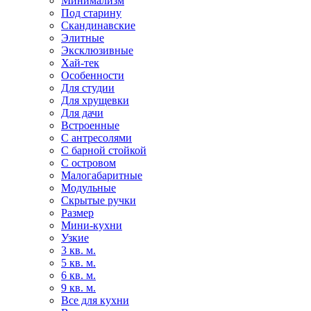
Минимализм
Под старину
Скандинавские
Элитные
Эксклюзивные
Хай-тек
Особенности
Для студии
Для хрущевки
Для дачи
Встроенные
С антресолями
С барной стойкой
С островом
Малогабаритные
Модульные
Скрытые ручки
Размер
Мини-кухни
Узкие
3 кв. м.
5 кв. м.
6 кв. м.
9 кв. м.
Все для кухни