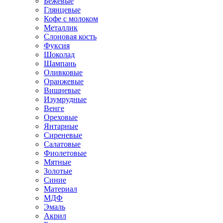
Бежевые
Глянцевые
Кофе с молоком
Металлик
Слоновая кость
Фуксия
Шоколад
Шампань
Оливковые
Оранжевые
Вишневые
Изумрудные
Венге
Ореховые
Янтарные
Сиреневые
Салатовые
Фиолетовые
Мятные
Золотые
Синие
Материал
МДФ
Эмаль
Акрил