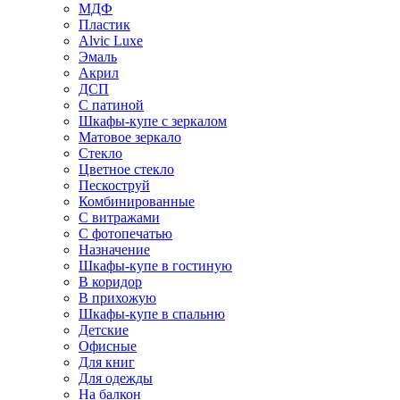
МДФ
Пластик
Alvic Luxe
Эмаль
Акрил
ДСП
С патиной
Шкафы-купе с зеркалом
Матовое зеркало
Стекло
Цветное стекло
Пескоструй
Комбинированные
С витражами
С фотопечатью
Назначение
Шкафы-купе в гостиную
В коридор
В прихожую
Шкафы-купе в спальню
Детские
Офисные
Для книг
Для одежды
На балкон