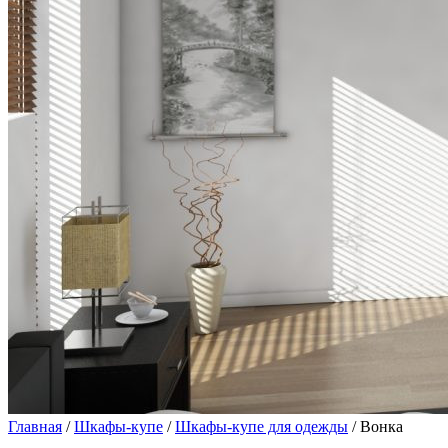
Главная
/
Шкафы-купе
/
Шкафы-купе для одежды
/ Вонка