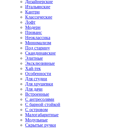
Дизайнерские
Итальянские
Кантри
Классические
Лофт
Модерн
Прованс
Неоклассика
Минимализм
Под старину
Скандинавские
Элитные
Эксклюзивные
Хай-тек
Особенности
Для студии
Для хрущевки
Для дачи
Встроенные
С антресолями
С барной стойкой
С островом
Малогабаритные
Модульные
Скрытые ручки