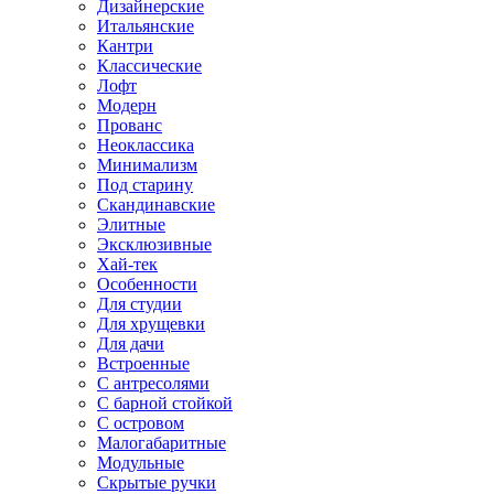
Дизайнерские
Итальянские
Кантри
Классические
Лофт
Модерн
Прованс
Неоклассика
Минимализм
Под старину
Скандинавские
Элитные
Эксклюзивные
Хай-тек
Особенности
Для студии
Для хрущевки
Для дачи
Встроенные
С антресолями
С барной стойкой
С островом
Малогабаритные
Модульные
Скрытые ручки