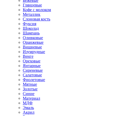
Бежевые
Глянцевые
Кофе с молоком
Металлик
Слоновая кость
Фуксия
Шоколад
Шампань
Оливковые
Оранжевые
Вишневые
Изумрудные
Венге
Ореховые
Янтарные
Сиреневые
Салатовые
Фиолетовые
Мятные
Золотые
Синие
Материал
МДФ
Эмаль
Акрил