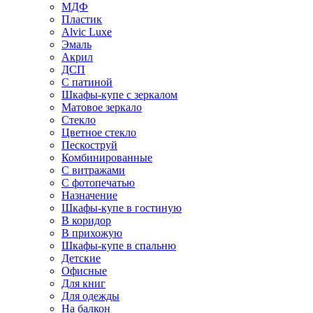
МДФ
Пластик
Alvic Luxe
Эмаль
Акрил
ДСП
С патиной
Шкафы-купе с зеркалом
Матовое зеркало
Стекло
Цветное стекло
Пескоструй
Комбинированные
С витражами
С фотопечатью
Назначение
Шкафы-купе в гостиную
В коридор
В прихожую
Шкафы-купе в спальню
Детские
Офисные
Для книг
Для одежды
На балкон