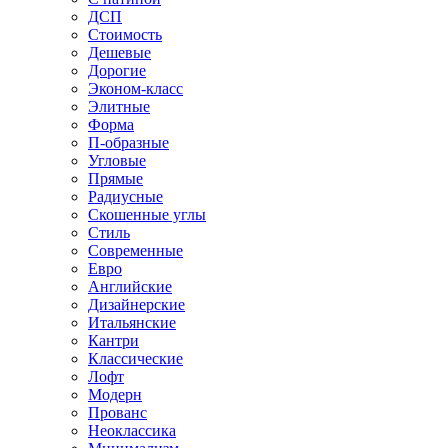
ДСП
Стоимость
Дешевые
Дорогие
Эконом-класс
Элитные
Форма
П-образные
Угловые
Прямые
Радиусные
Скошенные углы
Стиль
Современные
Евро
Английские
Дизайнерские
Итальянские
Кантри
Классические
Лофт
Модерн
Прованс
Неоклассика