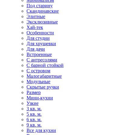
Минимализм
Под старину
Скандинавские
Элитные
Эксклюзивные
Хай-тек
Особенности
Для студии
Для хрущевки
Для дачи
Встроенные
С антресолями
С барной стойкой
С островом
Малогабаритные
Модульные
Скрытые ручки
Размер
Мини-кухни
Узкие
3 кв. м.
5 кв. м.
6 кв. м.
9 кв. м.
Все для кухни