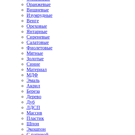
Оранжевые
Вишневые
Изумрудные
Венге
Ореховые
Янтарные
Сиреневые
Салатовые
Фиолетовые
Мятные
Золотые
Синие
Материал
МДФ
Эмаль
Акрил
Береза
Дерево
Дуб
ЛДСП
Массив
Пластик
Шпон
Экошпон
С патиной