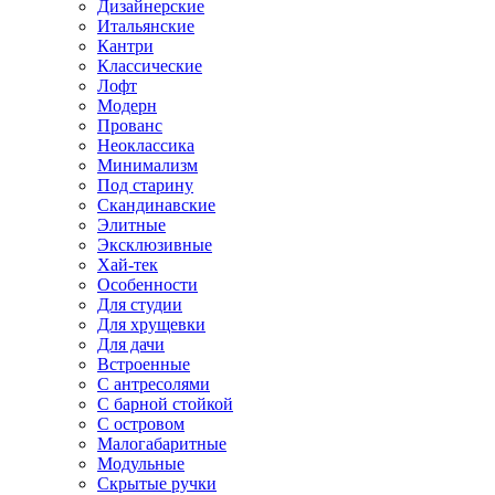
Дизайнерские
Итальянские
Кантри
Классические
Лофт
Модерн
Прованс
Неоклассика
Минимализм
Под старину
Скандинавские
Элитные
Эксклюзивные
Хай-тек
Особенности
Для студии
Для хрущевки
Для дачи
Встроенные
С антресолями
С барной стойкой
С островом
Малогабаритные
Модульные
Скрытые ручки