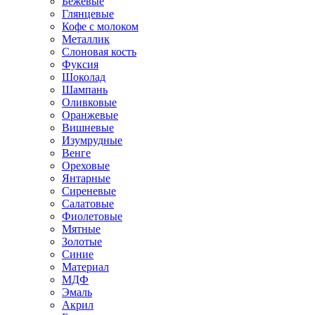
Бежевые
Глянцевые
Кофе с молоком
Металлик
Слоновая кость
Фуксия
Шоколад
Шампань
Оливковые
Оранжевые
Вишневые
Изумрудные
Венге
Ореховые
Янтарные
Сиреневые
Салатовые
Фиолетовые
Мятные
Золотые
Синие
Материал
МДФ
Эмаль
Акрил