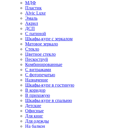
МДФ
Пластик
Alvic Luxe
Эмаль
Акрил
ДСП
С патиной
Шкафы-купе с зеркалом
Матовое зеркало
Стекло
Цветное стекло
Пескоструй
Комбинированные
С витражами
С фотопечатью
Назначение
Шкафы-купе в гостиную
В коридор
В прихожую
Шкафы-купе в спальню
Детские
Офисные
Для книг
Для одежды
На балкон