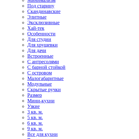
Минимализм
Под старину
Скандинавские
Элитные
Эксклюзивные
Хай-тек
Особенности
Для студии
Для хрущевки
Для дачи
Встроенные
С антресолями
С барной стойкой
С островом
Малогабаритные
Модульные
Скрытые ручки
Размер
Мини-кухни
Узкие
3 кв. м.
5 кв. м.
6 кв. м.
9 кв. м.
Все для кухни