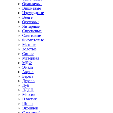
Оранжевые
Вишневые
Изумрудные
Венге
Ореховые
Янтарные
Сиреневые
Салатовые
Фиолетовые
Мятные
Золотые
Синие
Материал
МДФ
Эмаль
Акрил
Береза
Дерево
Дуб
ЛДСП
Массив
Пластик
Шпон
Экошпон
С патиной