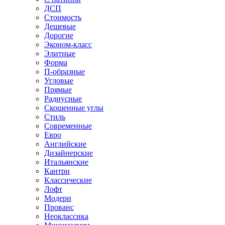
ДСП
Стоимость
Дешевые
Дорогие
Эконом-класс
Элитные
Форма
П-образные
Угловые
Прямые
Радиусные
Скошенные углы
Стиль
Современные
Евро
Английские
Дизайнерские
Итальянские
Кантри
Классические
Лофт
Модерн
Прованс
Неоклассика