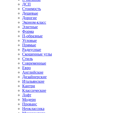
ДСП
Стоимость
Дешевые
Дорогие
Эконом-класс
Элитные
Форма
П-образные
Угловые
Прямые
Радиусные
Скошенные углы
Стиль
Современные
Евро
Английские
Дизайнерские
Итальянские
Кантри
Классические
Лофт
Модерн
Прованс
Неоклассика