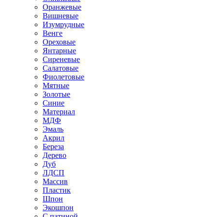
Оранжевые
Вишневые
Изумрудные
Венге
Ореховые
Янтарные
Сиреневые
Салатовые
Фиолетовые
Мятные
Золотые
Синие
Материал
МДФ
Эмаль
Акрил
Береза
Дерево
Дуб
ЛДСП
Массив
Пластик
Шпон
Экошпон
С патиной