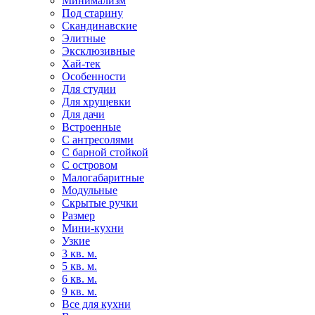
Минимализм
Под старину
Скандинавские
Элитные
Эксклюзивные
Хай-тек
Особенности
Для студии
Для хрущевки
Для дачи
Встроенные
С антресолями
С барной стойкой
С островом
Малогабаритные
Модульные
Скрытые ручки
Размер
Мини-кухни
Узкие
3 кв. м.
5 кв. м.
6 кв. м.
9 кв. м.
Все для кухни