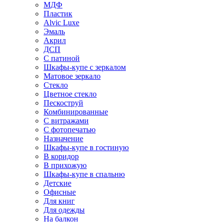
МДФ
Пластик
Alvic Luxe
Эмаль
Акрил
ДСП
С патиной
Шкафы-купе с зеркалом
Матовое зеркало
Стекло
Цветное стекло
Пескоструй
Комбинированные
С витражами
С фотопечатью
Назначение
Шкафы-купе в гостиную
В коридор
В прихожую
Шкафы-купе в спальню
Детские
Офисные
Для книг
Для одежды
На балкон