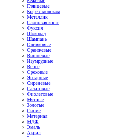
Бежевые
Глянцевые
Кофе с молоком
Металлик
Слоновая кость
Фуксия
Шоколад
Шампань
Оливковые
Оранжевые
Вишневые
Изумрудные
Венге
Ореховые
Янтарные
Сиреневые
Салатовые
Фиолетовые
Мятные
Золотые
Синие
Материал
МДФ
Эмаль
Акрил