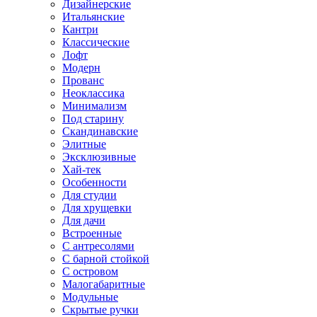
Дизайнерские
Итальянские
Кантри
Классические
Лофт
Модерн
Прованс
Неоклассика
Минимализм
Под старину
Скандинавские
Элитные
Эксклюзивные
Хай-тек
Особенности
Для студии
Для хрущевки
Для дачи
Встроенные
С антресолями
С барной стойкой
С островом
Малогабаритные
Модульные
Скрытые ручки