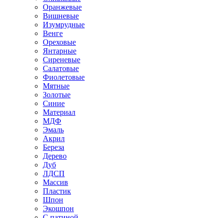
Оранжевые
Вишневые
Изумрудные
Венге
Ореховые
Янтарные
Сиреневые
Салатовые
Фиолетовые
Мятные
Золотые
Синие
Материал
МДФ
Эмаль
Акрил
Береза
Дерево
Дуб
ЛДСП
Массив
Пластик
Шпон
Экошпон
С патиной