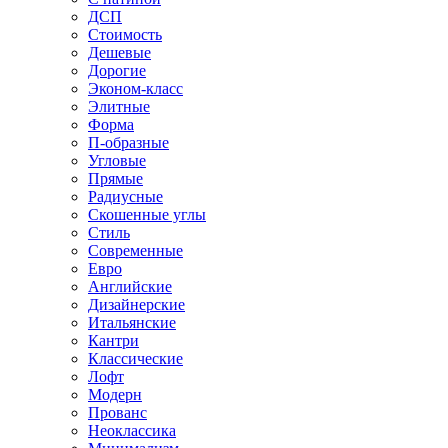
ДСП
Стоимость
Дешевые
Дорогие
Эконом-класс
Элитные
Форма
П-образные
Угловые
Прямые
Радиусные
Скошенные углы
Стиль
Современные
Евро
Английские
Дизайнерские
Итальянские
Кантри
Классические
Лофт
Модерн
Прованс
Неоклассика