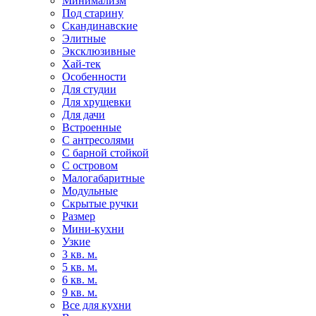
Минимализм
Под старину
Скандинавские
Элитные
Эксклюзивные
Хай-тек
Особенности
Для студии
Для хрущевки
Для дачи
Встроенные
С антресолями
С барной стойкой
С островом
Малогабаритные
Модульные
Скрытые ручки
Размер
Мини-кухни
Узкие
3 кв. м.
5 кв. м.
6 кв. м.
9 кв. м.
Все для кухни