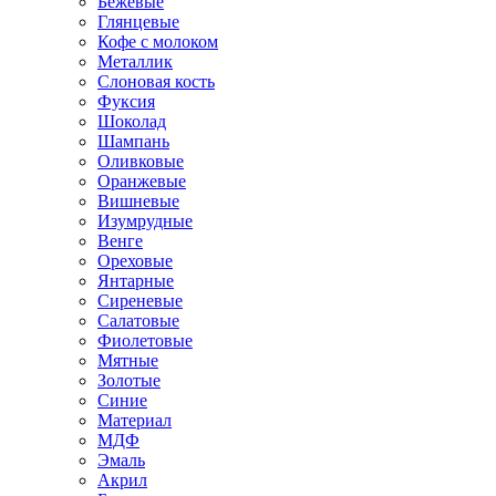
Бежевые
Глянцевые
Кофе с молоком
Металлик
Слоновая кость
Фуксия
Шоколад
Шампань
Оливковые
Оранжевые
Вишневые
Изумрудные
Венге
Ореховые
Янтарные
Сиреневые
Салатовые
Фиолетовые
Мятные
Золотые
Синие
Материал
МДФ
Эмаль
Акрил