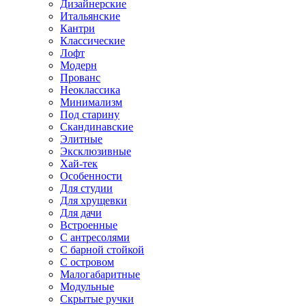
Дизайнерские
Итальянские
Кантри
Классические
Лофт
Модерн
Прованс
Неоклассика
Минимализм
Под старину
Скандинавские
Элитные
Эксклюзивные
Хай-тек
Особенности
Для студии
Для хрущевки
Для дачи
Встроенные
С антресолями
С барной стойкой
С островом
Малогабаритные
Модульные
Скрытые ручки