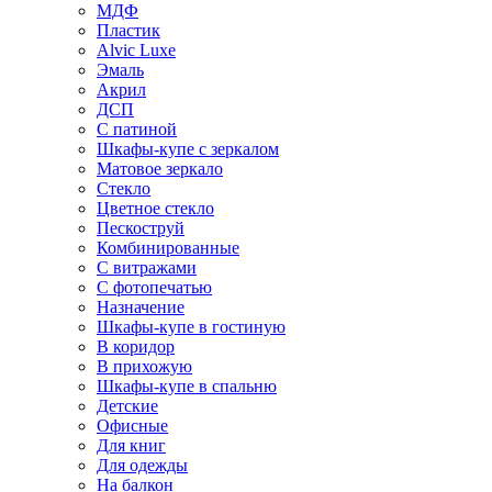
МДФ
Пластик
Alvic Luxe
Эмаль
Акрил
ДСП
С патиной
Шкафы-купе с зеркалом
Матовое зеркало
Стекло
Цветное стекло
Пескоструй
Комбинированные
С витражами
С фотопечатью
Назначение
Шкафы-купе в гостиную
В коридор
В прихожую
Шкафы-купе в спальню
Детские
Офисные
Для книг
Для одежды
На балкон