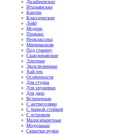
Дизайнерские
Итальянские
Кантри
Классические
Лофт
Модерн
Прованс
Неоклассика
Минимализм
Под старину
Скандинавские
Элитные
Эксклюзивные
Хай-тек
Особенности
Для студии
Для хрущевки
Для дачи
Встроенные
С антресолями
С барной стойкой
С островом
Малогабаритные
Модульные
Скрытые ручки