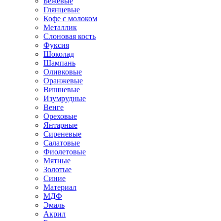
Бежевые
Глянцевые
Кофе с молоком
Металлик
Слоновая кость
Фуксия
Шоколад
Шампань
Оливковые
Оранжевые
Вишневые
Изумрудные
Венге
Ореховые
Янтарные
Сиреневые
Салатовые
Фиолетовые
Мятные
Золотые
Синие
Материал
МДФ
Эмаль
Акрил