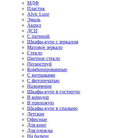
МДФ
Пластик
Alvic Luxe
Эмаль
Акрил
ДСП
С патиной
Шкафы-купе с зеркалом
Матовое зеркало
Стекло
Цветное стекло
Пескоструй
Комбинированные
С витражами
С фотопечатью
Назначение
Шкафы-купе в гостиную
В коридор
В прихожую
Шкафы-купе в спальню
Детские
Офисные
Для книг
Для одежды
На балкон