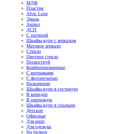
МДФ
Пластик
Alvic Luxe
Эмаль
Акрил
ДСП
С патиной
Шкафы-купе с зеркалом
Матовое зеркало
Стекло
Цветное стекло
Пескоструй
Комбинированные
С витражами
С фотопечатью
Назначение
Шкафы-купе в гостиную
В коридор
В прихожую
Шкафы-купе в спальню
Детские
Офисные
Для книг
Для одежды
На балкон