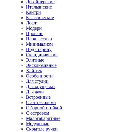
Дизайнерские
Итальянские
Кантри
Классические
Лофт
Модерн
Прованс
Неоклассика
Минимализм
Под старину
Скандинавские
Элитные
Эксклюзивные
Хай-тек
Особенности
Для студии
Для хрущевки
Для дачи
Встроенные
С антресолями
С барной стойкой
С островом
Малогабаритные
Модульные
Скрытые ручки