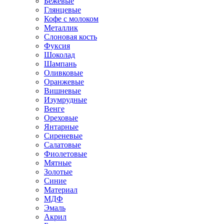
Бежевые
Глянцевые
Кофе с молоком
Металлик
Слоновая кость
Фуксия
Шоколад
Шампань
Оливковые
Оранжевые
Вишневые
Изумрудные
Венге
Ореховые
Янтарные
Сиреневые
Салатовые
Фиолетовые
Мятные
Золотые
Синие
Материал
МДФ
Эмаль
Акрил