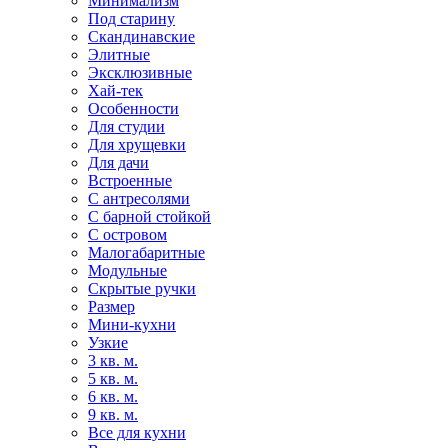
Минимализм
Под старину
Скандинавские
Элитные
Эксклюзивные
Хай-тек
Особенности
Для студии
Для хрущевки
Для дачи
Встроенные
С антресолями
С барной стойкой
С островом
Малогабаритные
Модульные
Скрытые ручки
Размер
Мини-кухни
Узкие
3 кв. м.
5 кв. м.
6 кв. м.
9 кв. м.
Все для кухни