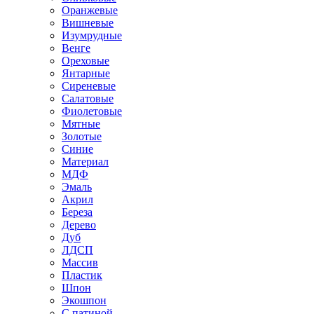
Оранжевые
Вишневые
Изумрудные
Венге
Ореховые
Янтарные
Сиреневые
Салатовые
Фиолетовые
Мятные
Золотые
Синие
Материал
МДФ
Эмаль
Акрил
Береза
Дерево
Дуб
ЛДСП
Массив
Пластик
Шпон
Экошпон
С патиной