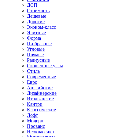
ДСП
Стоимость
Дешевые
Дорогие
Эконом-класс
Элитные
Форма
П-образные
Угловые
Прямые
Радиусные
Скошенные углы
Стиль
Современные
Евро
Английские
Дизайнерские
Итальянские
Кантри
Классические
Лофт
Модерн
Прованс
Неоклассика