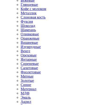
Бежевые
Глянцевые
Кофе с молоком
Металлик
Слоновая кость
Фуксия
Шоколад
Шампань
Оливковые
Оранжевые
Вишневые
Изумрудные
Венге
Ореховые
Янтарные
Сиреневые
Салатовые
Фиолетовые
Мятные
Золотые
Синие
Материал
МДФ
Эмаль
Акрил