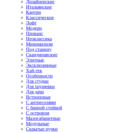
Дизайнерские
Итальянские
Кантри
Классические
Лофт
Модерн
Прованс
Неоклассика
Минимализм
Под старину
Скандинавские
Элитные
Эксклюзивные
Хай-тек
Особенности
Для студии
Для хрущевки
Для дачи
Встроенные
С антресолями
С барной стойкой
С островом
Малогабаритные
Модульные
Скрытые ручки