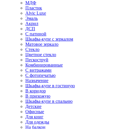
МДФ
Пластик
Alvic Luxe
Эмаль
Акрил
ДСП
С патиной
Шкафы-купе с зеркалом
Матовое зеркало
Стекло
Цветное стекло
Пескоструй
Комбинированные
С витражами
С фотопечатью
Назначение
Шкафы-купе в гостиную
В коридор
В прихожую
Шкафы-купе в спальню
Детские
Офисные
Для книг
Для одежды
На балкон