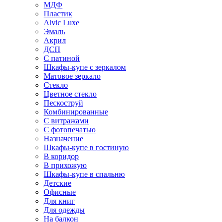
МДФ
Пластик
Alvic Luxe
Эмаль
Акрил
ДСП
С патиной
Шкафы-купе с зеркалом
Матовое зеркало
Стекло
Цветное стекло
Пескоструй
Комбинированные
С витражами
С фотопечатью
Назначение
Шкафы-купе в гостиную
В коридор
В прихожую
Шкафы-купе в спальню
Детские
Офисные
Для книг
Для одежды
На балкон