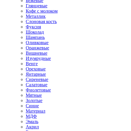
Бежевые
Глянцевые
Кофе с молоком
Металлик
Слоновая кость
Фуксия
Шоколад
Шампань
Оливковые
Оранжевые
Вишневые
Изумрудные
Венге
Ореховые
Янтарные
Сиреневые
Салатовые
Фиолетовые
Мятные
Золотые
Синие
Материал
МДФ
Эмаль
Акрил