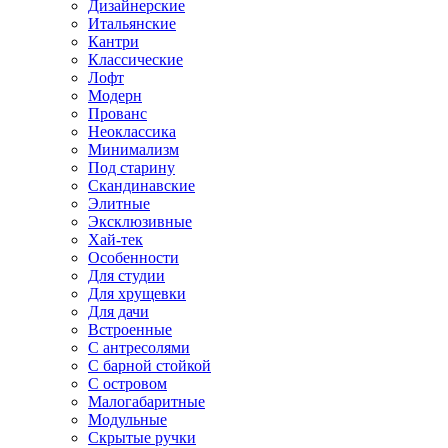
Дизайнерские
Итальянские
Кантри
Классические
Лофт
Модерн
Прованс
Неоклассика
Минимализм
Под старину
Скандинавские
Элитные
Эксклюзивные
Хай-тек
Особенности
Для студии
Для хрущевки
Для дачи
Встроенные
С антресолями
С барной стойкой
С островом
Малогабаритные
Модульные
Скрытые ручки