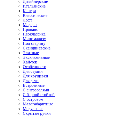
Дизайнерские
Итальянские
Кантри
Классические
Лофт
Модерн
Прованс
Неоклассика
Минимализм
Под старину
Скандинавские
Элитные
Эксклюзивные
Хай-тек
Особенности
Для студии
Для хрущевки
Для дачи
Встроенные
С антресолями
С барной стойкой
С островом
Малогабаритные
Модульные
Скрытые ручки