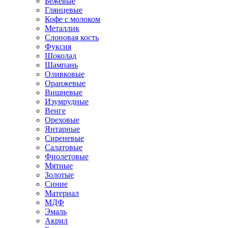
Бежевые
Глянцевые
Кофе с молоком
Металлик
Слоновая кость
Фуксия
Шоколад
Шампань
Оливковые
Оранжевые
Вишневые
Изумрудные
Венге
Ореховые
Янтарные
Сиреневые
Салатовые
Фиолетовые
Мятные
Золотые
Синие
Материал
МДФ
Эмаль
Акрил