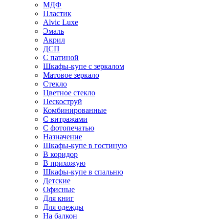
МДФ
Пластик
Alvic Luxe
Эмаль
Акрил
ДСП
С патиной
Шкафы-купе с зеркалом
Матовое зеркало
Стекло
Цветное стекло
Пескоструй
Комбинированные
С витражами
С фотопечатью
Назначение
Шкафы-купе в гостиную
В коридор
В прихожую
Шкафы-купе в спальню
Детские
Офисные
Для книг
Для одежды
На балкон