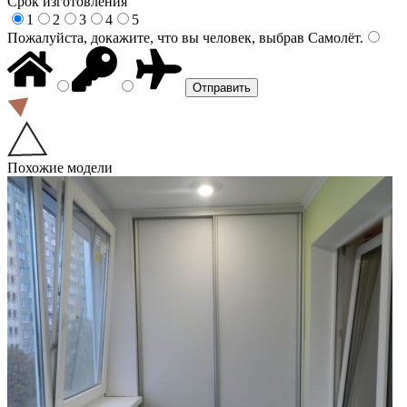
Срок изготовления
1
2
3
4
5
Пожалуйста, докажите, что вы человек, выбрав
Самолёт
.
Похожие модели