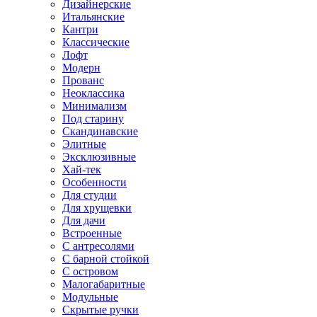
Дизайнерские
Итальянские
Кантри
Классические
Лофт
Модерн
Прованс
Неоклассика
Минимализм
Под старину
Скандинавские
Элитные
Эксклюзивные
Хай-тек
Особенности
Для студии
Для хрущевки
Для дачи
Встроенные
С антресолями
С барной стойкой
С островом
Малогабаритные
Модульные
Скрытые ручки