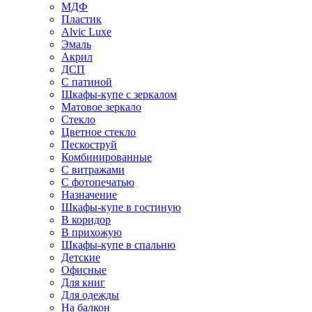
МДФ
Пластик
Alvic Luxe
Эмаль
Акрил
ДСП
С патиной
Шкафы-купе с зеркалом
Матовое зеркало
Стекло
Цветное стекло
Пескоструй
Комбинированные
С витражами
С фотопечатью
Назначение
Шкафы-купе в гостиную
В коридор
В прихожую
Шкафы-купе в спальню
Детские
Офисные
Для книг
Для одежды
На балкон