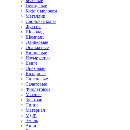
Бежевые
Глянцевые
Кофе с молоком
Металлик
Слоновая кость
Фуксия
Шоколад
Шампань
Оливковые
Оранжевые
Вишневые
Изумрудные
Венге
Ореховые
Янтарные
Сиреневые
Салатовые
Фиолетовые
Мятные
Золотые
Синие
Материал
МДФ
Эмаль
Акрил