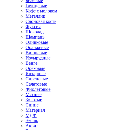
Бежевые
Глянцевые
Кофе с молоком
Металлик
Слоновая кость
Фуксия
Шоколад
Шампань
Оливковые
Оранжевые
Вишневые
Изумрудные
Венге
Ореховые
Янтарные
Сиреневые
Салатовые
Фиолетовые
Мятные
Золотые
Синие
Материал
МДФ
Эмаль
Акрил