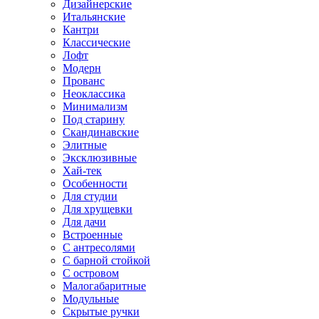
Дизайнерские
Итальянские
Кантри
Классические
Лофт
Модерн
Прованс
Неоклассика
Минимализм
Под старину
Скандинавские
Элитные
Эксклюзивные
Хай-тек
Особенности
Для студии
Для хрущевки
Для дачи
Встроенные
С антресолями
С барной стойкой
С островом
Малогабаритные
Модульные
Скрытые ручки