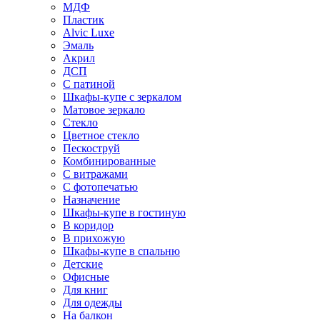
МДФ
Пластик
Alvic Luxe
Эмаль
Акрил
ДСП
С патиной
Шкафы-купе с зеркалом
Матовое зеркало
Стекло
Цветное стекло
Пескоструй
Комбинированные
С витражами
С фотопечатью
Назначение
Шкафы-купе в гостиную
В коридор
В прихожую
Шкафы-купе в спальню
Детские
Офисные
Для книг
Для одежды
На балкон