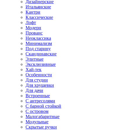
Дизайнерские
Итальянские
Кантри
Классические
Лофт
Модерн
Прованс
Неоклассика
Минимализм
Под старину
Скандинавские
Элитные
Эксклюзивные
Хай-тек
Особенности
Для студии
Для хрущевки
Для дачи
Встроенные
С антресолями
С барной стойкой
С островом
Малогабаритные
Модульные
Скрытые ручки