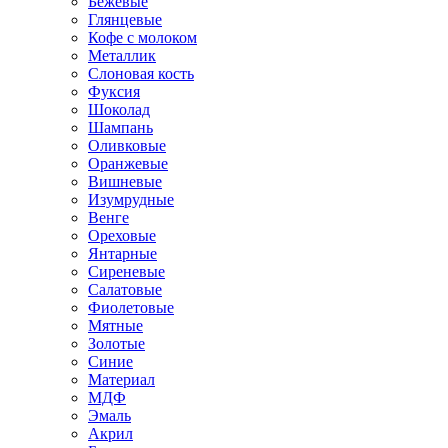
Бежевые
Глянцевые
Кофе с молоком
Металлик
Слоновая кость
Фуксия
Шоколад
Шампань
Оливковые
Оранжевые
Вишневые
Изумрудные
Венге
Ореховые
Янтарные
Сиреневые
Салатовые
Фиолетовые
Мятные
Золотые
Синие
Материал
МДФ
Эмаль
Акрил