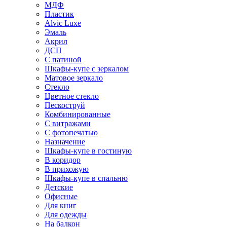
МДФ
Пластик
Alvic Luxe
Эмаль
Акрил
ДСП
С патиной
Шкафы-купе с зеркалом
Матовое зеркало
Стекло
Цветное стекло
Пескоструй
Комбинированные
С витражами
С фотопечатью
Назначение
Шкафы-купе в гостиную
В коридор
В прихожую
Шкафы-купе в спальню
Детские
Офисные
Для книг
Для одежды
На балкон