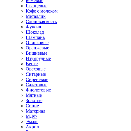
Бежевые
Глянцевые
Кофе с молоком
Металлик
Слоновая кость
Фуксия
Шоколад
Шампань
Оливковые
Оранжевые
Вишневые
Изумрудные
Венге
Ореховые
Янтарные
Сиреневые
Салатовые
Фиолетовые
Мятные
Золотые
Синие
Материал
МДФ
Эмаль
Акрил