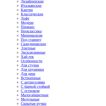
Дизайнерские
Итальянские
Кантри
Классические
Лофт
Модерн
Прованс
Неоклассика
Минимализм
Под старину
Скандинавские
Элитные
Эксклюзивные
Хай-тек
Особенности
Для студии
Для хрущевки
Для дачи
Встроенные
С антресолями
С барной стойкой
С островом
Малогабаритные
Модульные
Скрытые ручки