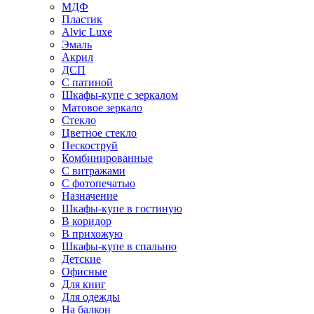
МДФ
Пластик
Alvic Luxe
Эмаль
Акрил
ДСП
С патиной
Шкафы-купе с зеркалом
Матовое зеркало
Стекло
Цветное стекло
Пескоструй
Комбинированные
С витражами
С фотопечатью
Назначение
Шкафы-купе в гостиную
В коридор
В прихожую
Шкафы-купе в спальню
Детские
Офисные
Для книг
Для одежды
На балкон