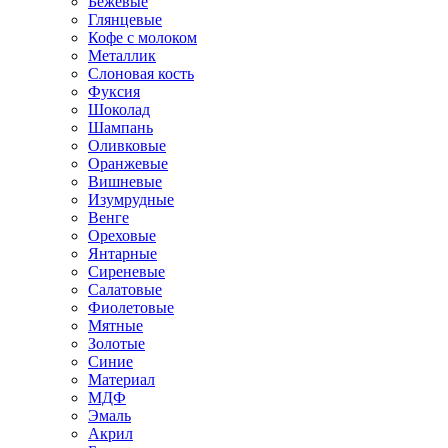
Бежевые
Глянцевые
Кофе с молоком
Металлик
Слоновая кость
Фуксия
Шоколад
Шампань
Оливковые
Оранжевые
Вишневые
Изумрудные
Венге
Ореховые
Янтарные
Сиреневые
Салатовые
Фиолетовые
Мятные
Золотые
Синие
Материал
МДФ
Эмаль
Акрил