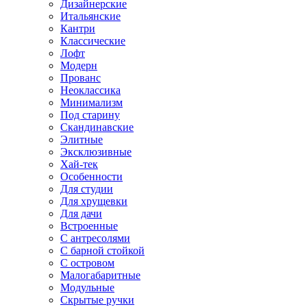
Дизайнерские
Итальянские
Кантри
Классические
Лофт
Модерн
Прованс
Неоклассика
Минимализм
Под старину
Скандинавские
Элитные
Эксклюзивные
Хай-тек
Особенности
Для студии
Для хрущевки
Для дачи
Встроенные
С антресолями
С барной стойкой
С островом
Малогабаритные
Модульные
Скрытые ручки