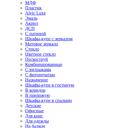
МДФ
Пластик
Alvic Luxe
Эмаль
Акрил
ДСП
С патиной
Шкафы-купе с зеркалом
Матовое зеркало
Стекло
Цветное стекло
Пескоструй
Комбинированные
С витражами
С фотопечатью
Назначение
Шкафы-купе в гостиную
В коридор
В прихожую
Шкафы-купе в спальню
Детские
Офисные
Для книг
Для одежды
На балкон