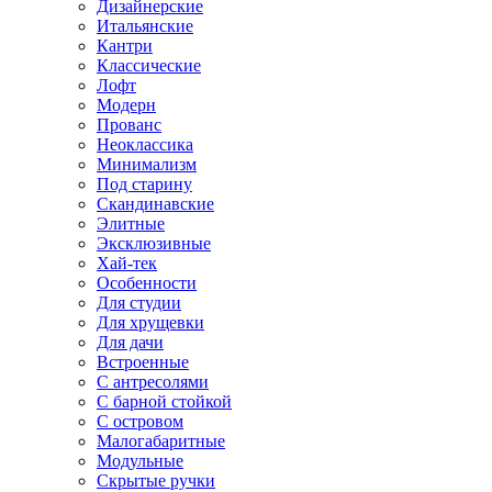
Дизайнерские
Итальянские
Кантри
Классические
Лофт
Модерн
Прованс
Неоклассика
Минимализм
Под старину
Скандинавские
Элитные
Эксклюзивные
Хай-тек
Особенности
Для студии
Для хрущевки
Для дачи
Встроенные
С антресолями
С барной стойкой
С островом
Малогабаритные
Модульные
Скрытые ручки