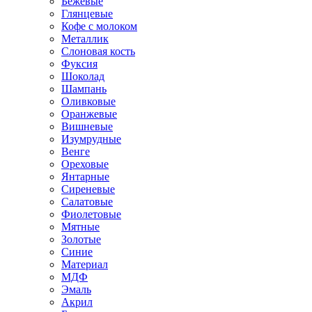
Бежевые
Глянцевые
Кофе с молоком
Металлик
Слоновая кость
Фуксия
Шоколад
Шампань
Оливковые
Оранжевые
Вишневые
Изумрудные
Венге
Ореховые
Янтарные
Сиреневые
Салатовые
Фиолетовые
Мятные
Золотые
Синие
Материал
МДФ
Эмаль
Акрил