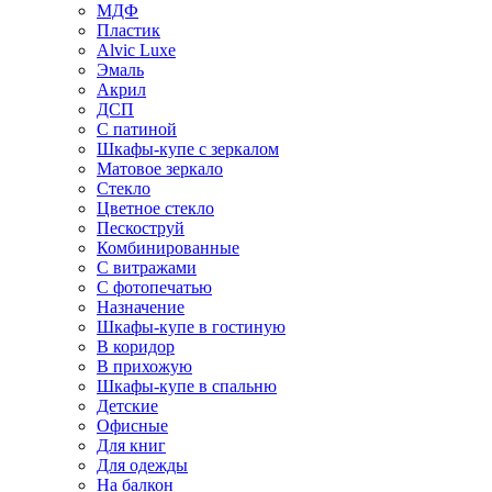
МДФ
Пластик
Alvic Luxe
Эмаль
Акрил
ДСП
С патиной
Шкафы-купе с зеркалом
Матовое зеркало
Стекло
Цветное стекло
Пескоструй
Комбинированные
С витражами
С фотопечатью
Назначение
Шкафы-купе в гостиную
В коридор
В прихожую
Шкафы-купе в спальню
Детские
Офисные
Для книг
Для одежды
На балкон