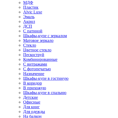
МДФ
Пластик
Alvic Luxe
Эмаль
Акрил
ДСП
С патиной
Шкафы-купе с зеркалом
Матовое зеркало
Стекло
Цветное стекло
Пескоструй
Комбинированные
С витражами
С фотопечатью
Назначение
Шкафы-купе в гостиную
В коридор
В прихожую
Шкафы-купе в спальню
Детские
Офисные
Для книг
Для одежды
На балкон