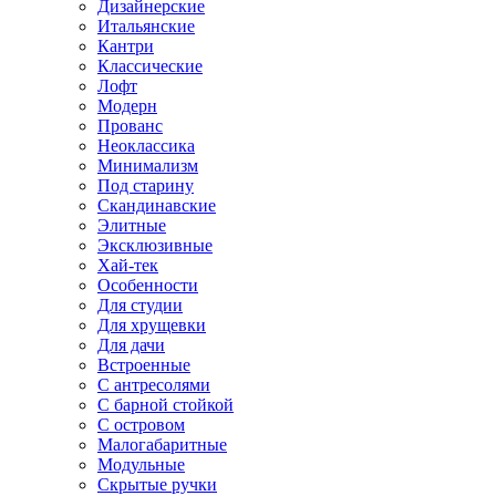
Дизайнерские
Итальянские
Кантри
Классические
Лофт
Модерн
Прованс
Неоклассика
Минимализм
Под старину
Скандинавские
Элитные
Эксклюзивные
Хай-тек
Особенности
Для студии
Для хрущевки
Для дачи
Встроенные
С антресолями
С барной стойкой
С островом
Малогабаритные
Модульные
Скрытые ручки