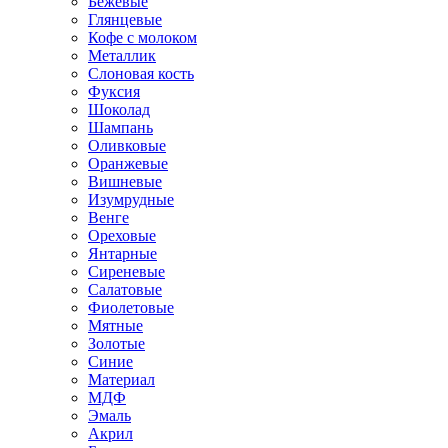
Бежевые
Глянцевые
Кофе с молоком
Металлик
Слоновая кость
Фуксия
Шоколад
Шампань
Оливковые
Оранжевые
Вишневые
Изумрудные
Венге
Ореховые
Янтарные
Сиреневые
Салатовые
Фиолетовые
Мятные
Золотые
Синие
Материал
МДФ
Эмаль
Акрил