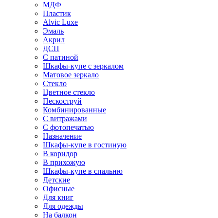
МДФ
Пластик
Alvic Luxe
Эмаль
Акрил
ДСП
С патиной
Шкафы-купе с зеркалом
Матовое зеркало
Стекло
Цветное стекло
Пескоструй
Комбинированные
С витражами
С фотопечатью
Назначение
Шкафы-купе в гостиную
В коридор
В прихожую
Шкафы-купе в спальню
Детские
Офисные
Для книг
Для одежды
На балкон