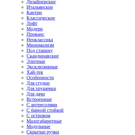
Дизайнерские
Итальянские
Кантри
Классические
Лофт
Модерн
Прованс
Неоклассика
Минимализм
Под старину
Скандинавские
Элитные
Эксклюзивные
Хай-тек
Особенности
Для студии
Для хрущевки
Для дачи
Встроенные
С антресолями
С барной стойкой
С островом
Малогабаритные
Модульные
Скрытые ручки