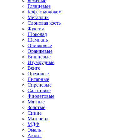
Бежевые
Глянцевые
Кофе с молоком
Металлик
Слоновая кость
Фуксия
Шоколад
Шампань
Оливковые
Оранжевые
Вишневые
Изумрудные
Венге
Ореховые
Янтарные
Сиреневые
Салатовые
Фиолетовые
Мятные
Золотые
Синие
Материал
МДФ
Эмаль
Акрил