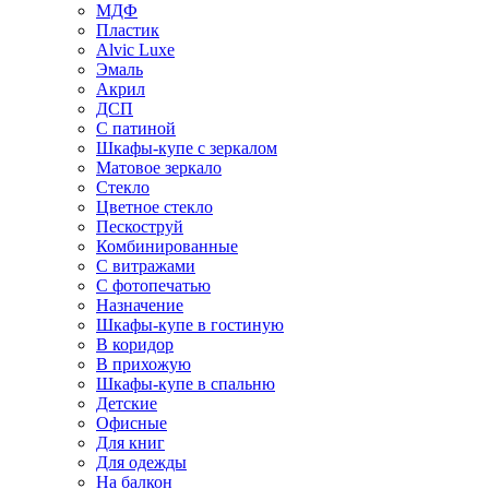
МДФ
Пластик
Alvic Luxe
Эмаль
Акрил
ДСП
С патиной
Шкафы-купе с зеркалом
Матовое зеркало
Стекло
Цветное стекло
Пескоструй
Комбинированные
С витражами
С фотопечатью
Назначение
Шкафы-купе в гостиную
В коридор
В прихожую
Шкафы-купе в спальню
Детские
Офисные
Для книг
Для одежды
На балкон