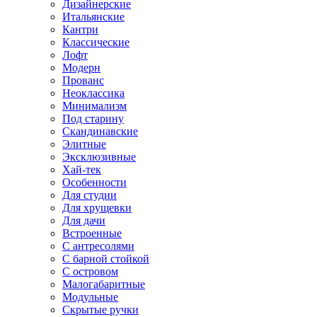
Дизайнерские
Итальянские
Кантри
Классические
Лофт
Модерн
Прованс
Неоклассика
Минимализм
Под старину
Скандинавские
Элитные
Эксклюзивные
Хай-тек
Особенности
Для студии
Для хрущевки
Для дачи
Встроенные
С антресолями
С барной стойкой
С островом
Малогабаритные
Модульные
Скрытые ручки