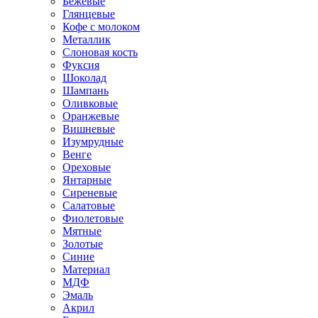
Бежевые
Глянцевые
Кофе с молоком
Металлик
Слоновая кость
Фуксия
Шоколад
Шампань
Оливковые
Оранжевые
Вишневые
Изумрудные
Венге
Ореховые
Янтарные
Сиреневые
Салатовые
Фиолетовые
Мятные
Золотые
Синие
Материал
МДФ
Эмаль
Акрил