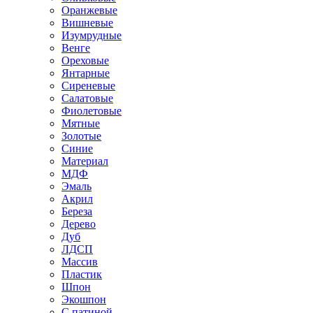
Оранжевые
Вишневые
Изумрудные
Венге
Ореховые
Янтарные
Сиреневые
Салатовые
Фиолетовые
Мятные
Золотые
Синие
Материал
МДФ
Эмаль
Акрил
Береза
Дерево
Дуб
ЛДСП
Массив
Пластик
Шпон
Экошпон
С патиной