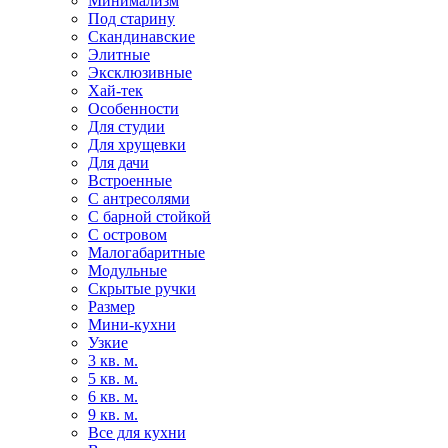
Минимализм
Под старину
Скандинавские
Элитные
Эксклюзивные
Хай-тек
Особенности
Для студии
Для хрущевки
Для дачи
Встроенные
С антресолями
С барной стойкой
С островом
Малогабаритные
Модульные
Скрытые ручки
Размер
Мини-кухни
Узкие
3 кв. м.
5 кв. м.
6 кв. м.
9 кв. м.
Все для кухни