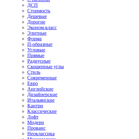
ДСП
Стоимость
Дешевые
Дорогие
Эконом-класс
Элитные
Форма
П-образные
Угловые
Прямые
Радиусные
Скошенные углы
Стиль
Современные
Евро
Английские
Дизайнерские
Итальянские
Кантри
Классические
Лофт
Модерн
Прованс
Неоклассика